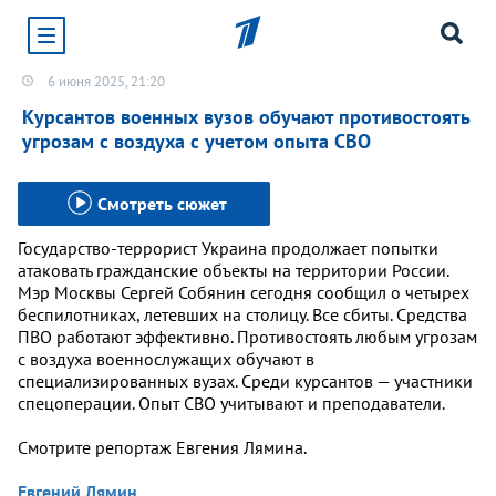
6 июня 2025, 21:20
Хотите получать уведомления от сайта «Первого
канала»?
Курсантов военных вузов обучают противостоять
угрозам с воздуха с учетом опыта СВО
Да
Не сейчас
Смотреть сюжет
Государство-террорист Украина продолжает попытки
атаковать гражданские объекты на территории России.
Мэр Москвы Сергей Собянин сегодня сообщил о четырех
беспилотниках, летевших на столицу. Все сбиты. Средства
ПВО работают эффективно. Противостоять любым угрозам
с воздуха военнослужащих обучают в
специализированных вузах. Среди курсантов — участники
спецоперации. Опыт СВО учитывают и преподаватели.
Смотрите репортаж Евгения Лямина.
Евгений Лямин