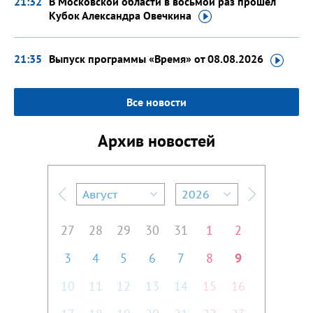
21:32
В Московской области в восьмой раз прошел
Кубок Александра
Овечкина
21:35
Выпуск программы «Время»
от 08.08.2026
Все новости
Архив новостей
Август
2026
Предыдущий месяц
Следующий м
27
28
29
30
31
1
2
3
4
5
6
7
8
9
10
11
12
13
14
15
16