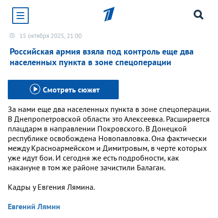
15 октября 2025, 21:00
Хотите получать уведомления от сайта «Первого
канала»?
Российская армия взяла под контроль еще два
населенных пункта в зоне спецоперации
Да
Не сейчас
Смотреть сюжет
За нами еще два населенных пункта в зоне спецоперации.
В Днепропетровской области это Алексеевка. Расширяется
плацдарм в направлении Покровского. В Донецкой
республике освобождена Новопавловка. Она фактически
между Красноармейском и Димитровым, в черте которых
уже идут бои. И сегодня же есть подробности, как
накануне в том же районе зачистили Балаган.
Кадры у Евгения Лямина.
Евгений Лямин