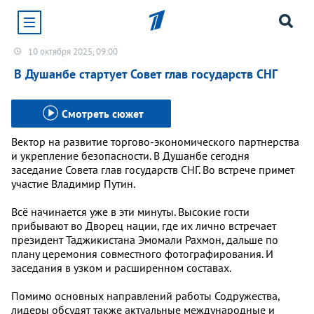
10 октября 2025, 09:00
Хотите получать уведомления от сайта «Первого
канала»?
В Душанбе стартует Совет глав государств СНГ
Да
Не сейчас
Смотреть сюжет
Вектор на развитие торгово-экономического партнерства
и укрепление безопасности. В Душанбе сегодня
заседание Совета глав государств СНГ. Во встрече примет
участие Владимир Путин.
Всё начинается уже в эти минуты. Высокие гости
прибывают во Дворец нации, где их лично встречает
президент Таджикистана Эмомали Рахмон, дальше по
плану церемония совместного фотографирования. И
заседания в узком и расширенном составах.
Помимо основных направлений работы Содружества,
лидеры обсудят также актуальные международные и