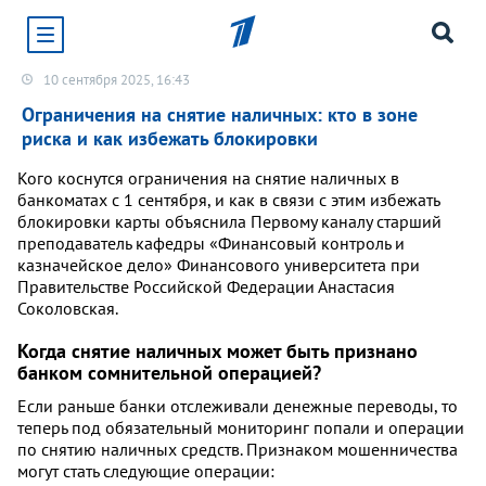
10 сентября 2025, 16:43
Хотите получать уведомления от сайта «Первого
канала»?
Ограничения на снятие наличных: кто в зоне
риска и как избежать блокировки
Да
Не сейчас
Кого коснутся ограничения на снятие наличных в
банкоматах с 1 сентября, и как в связи с этим избежать
блокировки карты объяснила Первому каналу старший
преподаватель кафедры «Финансовый контроль и
казначейское дело» Финансового университета при
Правительстве Российской Федерации Анастасия
Соколовская.
Когда снятие наличных может быть признано
банком сомнительной операцией?
Если раньше банки отслеживали денежные переводы, то
теперь под обязательный мониторинг попали и операции
по снятию наличных средств. Признаком мошенничества
могут стать следующие операции: