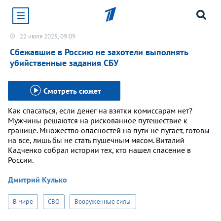
22 июля 2025, 09:09
Хотите получать уведомления от сайта «Первого
канала»?
Сбежавшие в Россию не захотели выполнять
убийственные задания СБУ
Да
Не сейчас
Смотреть сюжет
Как спасаться, если денег на взятки комиссарам нет?
Мужчины решаются на рискованное путешествие к
границе. Множество опасностей на пути не пугает, готовы
на все, лишь бы не стать пушечным мясом. Виталий
Кадченко собрал истории тех, кто нашел спасение в
России.
Дмитрий Кулько
В мире
СВО
Вооруженные силы