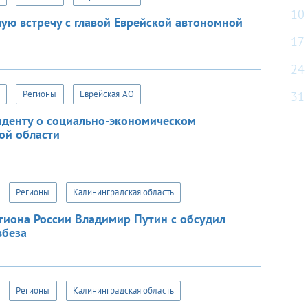
10
ую встречу с главой Еврейской автономной
17
24
Регионы
Еврейская АО
31
иденту о социально-экономическом
ой области
Регионы
Калининградская область
егиона России Владимир Путин с обсудил
вбеза
Регионы
Калининградская область