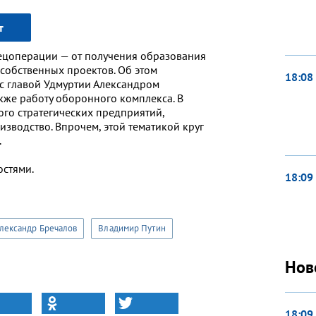
т
ецоперации — от получения образования
собственных проектов. Об этом
18:08
с главой Удмуртии Александром
кже работу оборонного комплекса. В
го стратегических предприятий,
зводство. Впрочем, этой тематикой круг
.
остями.
18:09
лександр Бречалов
Владимир Путин
Нов
18:09