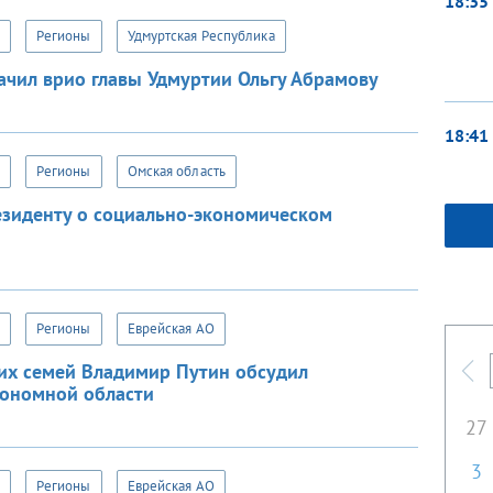
18:35
Регионы
Удмуртская Республика
ачил врио главы Удмуртии Ольгу Абрамову
18:41
Регионы
Омская область
зиденту о социально-экономическом
Регионы
Еврейская АО
их семей Владимир Путин обсудил
П
тономной области
27
3
Регионы
Еврейская АО