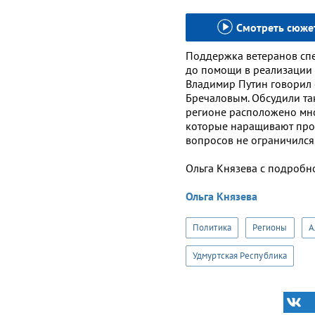
Смотреть сюже
Поддержка ветеранов сп
до помощи в реализации 
Владимир Путин говорил 
Бречаловым. Обсудили та
регионе расположено мно
которые наращивают прои
вопросов не ограничился
Ольга Князева с подробн
Ольга Князева
Политика
Регионы
А
Удмуртская Республика