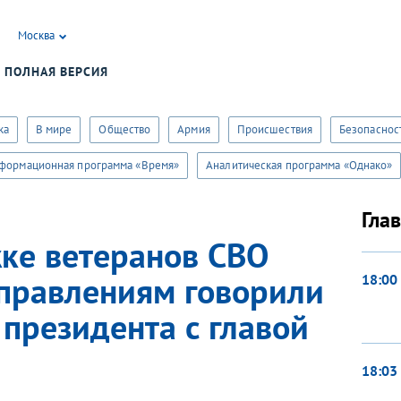
Москва
ПОЛНАЯ ВЕРСИЯ
учать уведомления от сайта «Первого канала»?
Да
ка
В мире
Общество
Армия
Происшествия
Безопаснос
формационная программа «Время»
Аналитическая программа «Однако»
Гла
ке ветеранов СВО
аправлениям говорили
18:00
 президента с главой
18:03