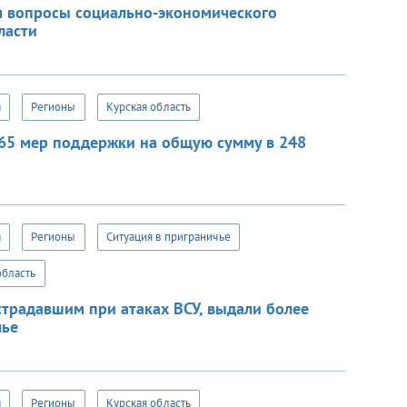
м вопросы социально-экономического
ласти
а
Регионы
Курская область
 65 мер поддержки на общую сумму в 248
а
Регионы
Ситуация в приграничье
область
страдавшим при атаках ВСУ, выдали более
лье
а
Регионы
Курская область