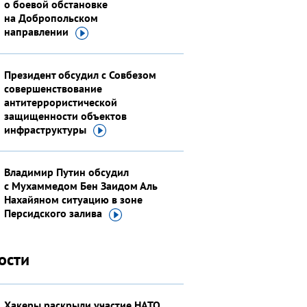
о боевой обстановке
на Добропольском
направлении
Президент обсудил с Совбезом
совершенствование
антитеррористической
защищенности объектов
инфраструктуры
Владимир Путин обсудил
с Мухаммедом Бен Заидом Аль
Нахайяном ситуацию в зоне
Персидского
залива
ости
Хакеры раскрыли участие НАТО