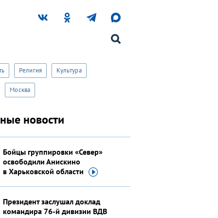
Не сейчас
ть
Религия
Культура
Москва
вные новости
Бойцы группировки «Север»
освободили Анискино
в Харьковской
области
Президент заслушал доклад
командира 76-й дивизии ВДВ