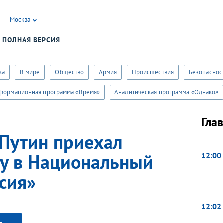
Москва
ПОЛНАЯ ВЕРСИЯ
учать уведомления от сайта «Первого канала»?
Да
ка
В мире
Общество
Армия
Происшествия
Безопаснос
формационная программа «Время»
Аналитическая программа «Однако»
Гла
Путин приехал
ку в Национальный
12:00
сия»
12:02
т