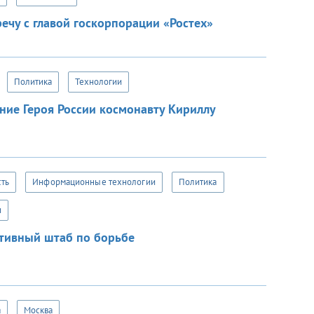
ечу с главой госкорпорации «Ростех»
Политика
Технологии
ние Героя России космонавту Кириллу
сть
Информационные технологии
Политика
и
ативный штаб по борьбе
а
Москва