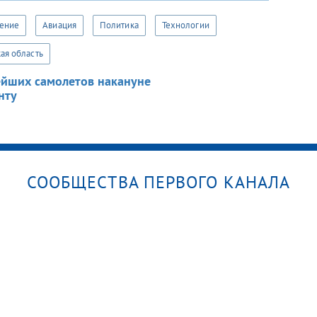
оение
Авиация
Политика
Технологии
ая область
ейших самолетов накануне
нту
СООБЩЕСТВА ПЕРВОГО КАНАЛА