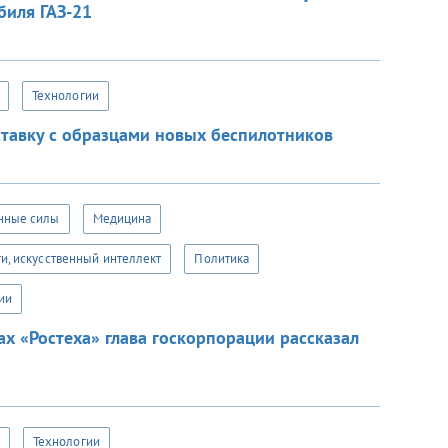
биля ГАЗ-21
Технологии
тавку с образцами новых беспилотников
нные силы
Медицина
и, искусственный интеллект
Политика
ии
х «Ростеха» глава госкорпорации рассказал
Технологии