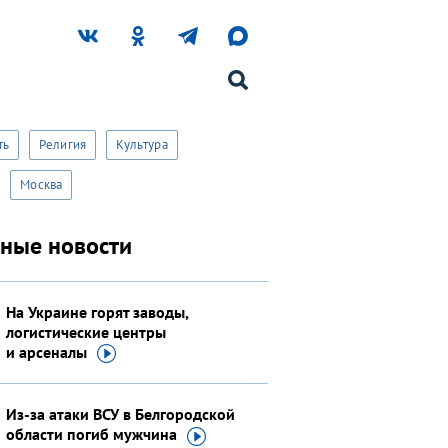
Не сейчас
ть
Религия
Культура
Москва
вные новости
На Украине горят заводы,
логистические центры
и арсеналы
Из-за атаки ВСУ в Белгородской
области погиб
мужчина