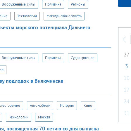
Вооруженные силы
Политика
Регионы
ение
Технологии
Магаданская область
ъекты морского потенциала Дальнего
П
27
Вооруженные силы
Политика
Судостроение
3
ии
10
зу подлодок в Вилючинске
17
24
илестроение
Автомобили
История
Кино
31
Технологии
Москва
ия, посвященная 70-летию со дня выпуска