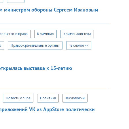
м министром обороны Сергеем Ивановым
тельство и право
Криминал
Криминалистика
о
Правоохранительные органы
Технологии
открылась выставка к 15-летию
Новости online
Политика
Технологии
риложений VK из AppStore политически