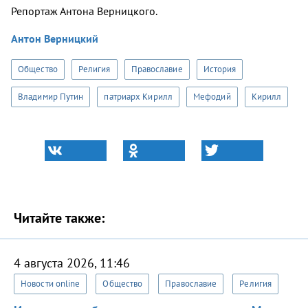
Репортаж Антона Верницкого.
Антон Верницкий
Общество
Религия
Православие
История
Владимир Путин
патриарх Кирилл
Мефодий
Кирилл
Читайте также:
4 августа 2026, 11:46
Новости online
Общество
Православие
Религия