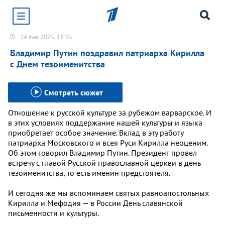
24 мая 2025, 18:05
Хотите получать уведомления от сайта «Первого
канала»?
Владимир Путин поздравил патриарха Кирилла
с Днем тезоименитства
Да
Не сейчас
Смотреть сюжет
Отношение к русской культуре за рубежом варварское. И
в этих условиях поддержание нашей культуры и языка
приобретает особое значение. Вклад в эту работу
патриарха Московского и всея Руси Кирилла неоценим.
Об этом говорил Владимир Путин. Президент провел
встречу с главой Русской православной церкви в день
тезоименитства, то есть именин предстоятеля.
И сегодня же мы вспоминаем святых равноапостольных
Кирилла и Мефодия — в России День славянской
письменности и культуры.