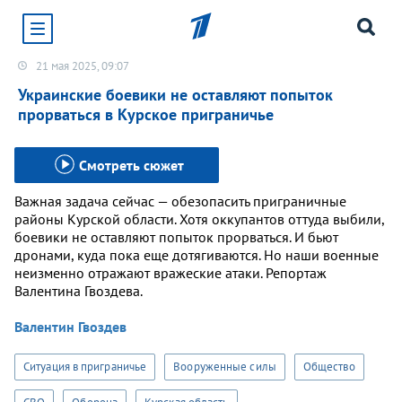
21 мая 2025, 09:07
Хотите получать уведомления от сайта «Первого
канала»?
Украинские боевики не оставляют попыток
прорваться в Курское приграничье
Да
Не сейчас
Смотреть сюжет
Важная задача сейчас — обезопасить приграничные
районы Курской области. Хотя оккупантов оттуда выбили,
боевики не оставляют попыток прорваться. И бьют
дронами, куда пока еще дотягиваются. Но наши военные
неизменно отражают вражеские атаки. Репортаж
Валентина Гвоздева.
Валентин Гвоздев
Ситуация в приграничье
Вооруженные силы
Общество