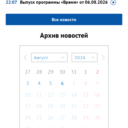
22:07
Выпуск программы «Время»
от 06.08.2026
Все новости
Архив новостей
Август
2026
Предыдущий месяц
Следующий м
27
28
29
30
31
1
2
3
4
5
6
7
8
9
10
11
12
13
14
15
16
17
18
19
20
21
22
23
24
25
26
27
28
29
30