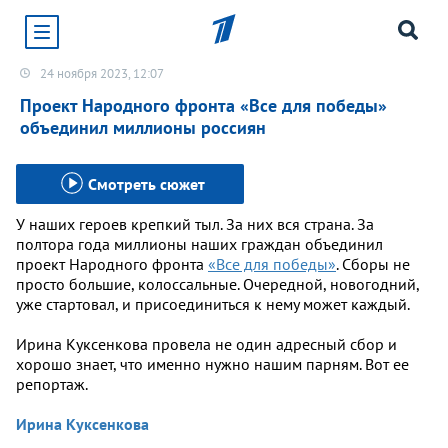
24 ноября 2023, 12:07
Хотите получать уведомления от сайта «Первого
канала»?
Проект Народного фронта «Все для победы»
объединил миллионы россиян
Да
Не сейчас
Смотреть сюжет
У наших героев крепкий тыл. За них вся страна. За
полтора года миллионы наших граждан объединил
проект Народного фронта
«Все для победы»
. Сборы не
просто большие, колоссальные. Очередной, новогодний,
уже стартовал, и присоединиться к нему может каждый.
Ирина Куксенкова провела не один адресный сбор и
хорошо знает, что именно нужно нашим парням. Вот ее
репортаж.
Ирина Куксенкова